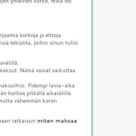
ojen yhteinen korko, mikä voi
arjoamia korkoja ja ehtoja
iä tekijöitä, joihin sinun tulisi
välillä.
omaksut. Nämä voivat vaikuttaa
maksuihisi. Pidempi laina-aika
 korkoa pitkällä aikavälillä.
, mutta vähemmän koron
arhaan ratkaisun
miten maksaa