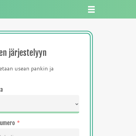
en järjestelyyn
tetaan usean pankin ja
ka
numero