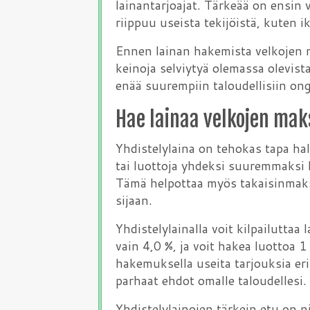
lainantarjoajat. Tärkeää on ensin v
riippuu useista tekijöistä, kuten 
Ennen lainan hakemista velkojen mak
keinoja selviytyä olemassa olevista
enää suurempiin taloudellisiin ong
Hae lainaa velkojen mak
Yhdistelylaina on tehokas tapa hall
tai luottoja yhdeksi suuremmaksi l
Tämä helpottaa myös takaisinmaks
sijaan.
Yhdistelylainalla voit kilpailuttaa
vain 4,0 %, ja voit hakea luottoa 
hakemuksella useita tarjouksia eri 
parhaat ehdot omalle taloudellesi.
Yhdistelylainojen tärkein etu on