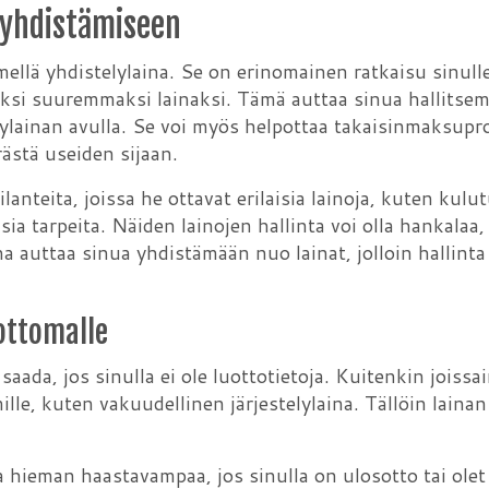
n yhdistämiseen
ellä yhdistelylaina. Se on erinomainen ratkaisu sinulle
deksi suuremmaksi lainaksi. Tämä auttaa sinua hallitse
lylainan avulla. Se voi myös helpottaa takaisinmaksupro
ästä useiden sijaan.
tilanteita, joissa he ottavat erilaisia lainoja, kuten k
isia tarpeita. Näiden lainojen hallinta voi olla hankala
ina auttaa sinua yhdistämään nuo lainat, jolloin hallin
dottomalle
 saada, jos sinulla ei ole luottotietoja. Kuitenkin jois
ille, kuten vakuudellinen järjestelylaina. Tällöin la
a hieman haastavampaa, jos sinulla on ulosotto tai olet