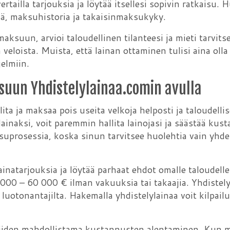
ertailla tarjouksia ja löytää itsellesi sopivin ratkaisu
ikä, maksuhistoria ja takaisinmaksukyky.
suun, arvioi taloudellinen tilanteesi ja mieti tarvitse
 veloista. Muista, että lainan ottaminen tulisi aina olla 
elmiin.
suun Yhdistelylainaa.comin avulla
ita ja maksaa pois useita velkoja helposti ja taloudellis
ainaksi, voit paremmin hallita lainojasi ja säästää kust
uprosessia, koska sinun tarvitsee huolehtia vain yhd
 lainatarjouksia ja löytää parhaat ehdot omalle taloudelle
1 000 – 60 000 € ilman vakuuksia tai takaajia. Yhdistely
luotonantajilta. Hakemalla yhdistelylainaa voit kilpailu
 niiden mahdollistama kustannusten alentaminen. Kun m