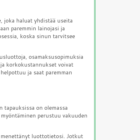
, joka haluat yhdistää useita
maan paremmin lainojasi ja
sessia, koska sinun tarvitsee
ulutusluottoja, osamaksusopimuksia
a, ja korkokustannukset voivat
ta helpottuu ja saat paremman
sain tapauksissa on olemassa
inan myöntäminen perustuu vakuuden
 menettänyt luottotietosi. Jotkut