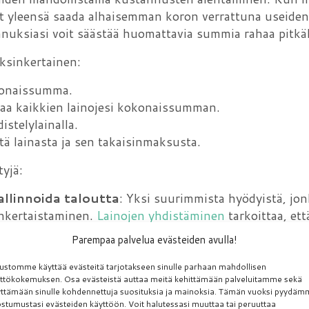
t yleensä saada alhaisemman koron verrattuna useiden e
uksiasi voit säästää huomattavia summia rahaa pitkällä
ksinkertainen:
okonaissumma.
ttaa kaikkien lainojesi kokonaissumman.
istelylainalla.
tä lainasta ja sen takaisinmaksusta.
tyjä:
llinnoida taloutta
: Yksi suurimmista hyödyistä, jon
inkertaistaminen.
Lainojen yhdistäminen
tarkoittaa, ett
ukausimaksua useiden eri lainojen sijaan.
Parempaa palvelua evästeiden avulla!
taminen
: Yhdistelylainan avulla voit yleensä saada a
yhteiseen korkoon. Alentamalla korkokustannuksiasi vo
ustomme käyttää evästeitä tarjotakseen sinulle parhaan mahdollisen
ttökokemuksen. Osa evästeistä auttaa meitä kehittämään palveluitamme sekä
ttämään sinulle kohdennettuja suosituksia ja mainoksia. Tämän vuoksi pyydä
äminen
: Pienempi korkokulujen osuus kuukausierässä vo
stumustasi evästeiden käyttöön. Voit halutessasi muuttaa tai peruuttaa