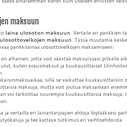
ä saada alhaisemman koron kuin useiden erillisten velk
ojen maksuun
hto
laina ulosoton maksuun
. Vertaile eri pankkien t
 ulosottovelkojen maksuun
. Tässä muutamia keskeis
pivaa pankkilainaa ulosottovelkojen maksamiseen:
 on alhainen, jotta voit säästää maksuissasi pitkällä aika
kulut, kuten avausmaksut ja kuukausittaiset tilinhoit
n.
akaisinmaksuaikaa, sillä se vaikuttaa kuukausittaisiin 
ittaisia maksuja, mutta voit joutua maksamaan enemmän
aan voi tarkoittaa suurempia kuukausittaisia maksuja
aan.
a ja vertailla eri lainantarjoajien ehtoja löytääksesi p
utyökaluja ja tee kattava tutkimus eri vaihtoehdoista.