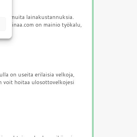
oja ja muita lainakustannuksia.
telylainaa.com on mainio työkalu,
la on useita erilaisia velkoja,
 voit hoitaa ulosottovelkojesi