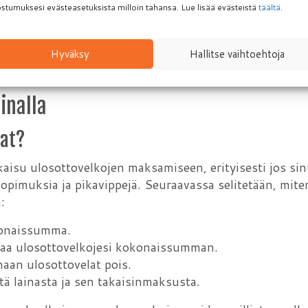
min ja laina maksetaan pois nopeammin.
stumuksesi evästeasetuksista milloin tahansa. Lue lisää evästeistä
täältä
.
aina ja vertailla eri lainantarjoajien ehtoja, kuten kork
en sopivan rahoitusvaihtoehdon. Lainaa hakiessasi Yhdis
Hyväksy
Hallitse vaihtoehtoja
arhaan yhdistelylainan.
inalla
lat?
kaisu ulosottovelkojen maksamiseen, erityisesti jos sinul
pimuksia ja pikavippejä. Seuraavassa selitetään, miten
:
konaissumma.
ttaa ulosottovelkojesi kokonaissumman.
aan ulosottovelat pois.
tä lainasta ja sen takaisinmaksusta.