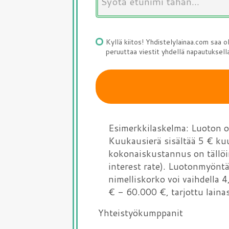
Kyllä kiitos! Yhdistelylainaa.com saa 
peruuttaa viestit yhdellä napautuksell
Esimerkkilaskelma: Luoton o
Kuukausierä sisältää 5 € ku
kokonaiskustannus on tällöi
interest rate). Luotonmyöntä
nimelliskorko voi vaihdella 
€ - 60.000 €, tarjottu lain
Yhteistyökumppanit