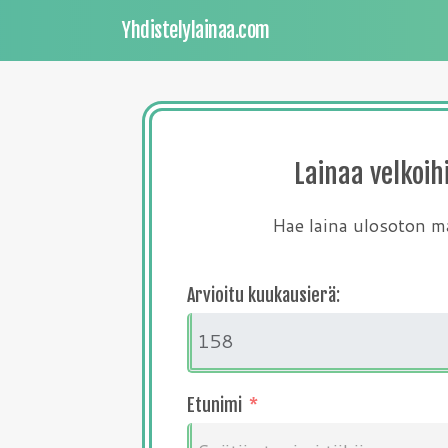
Yhdistelylainaa.com
Lainaa velkoih
Hae laina ulosoton ma
Arvioitu kuukausierä:
Etunimi