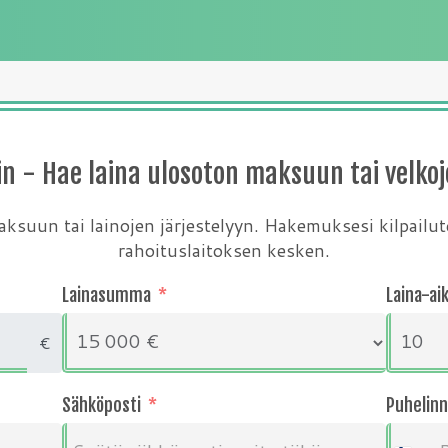
in - Hae laina ulosoton maksuun tai velkoj
ksuun tai lainojen järjestelyyn. Hakemuksesi kilpailu
rahoituslaitoksen kesken.
Lainasumma
Laina-ai
€
Sähköposti
Puhelin