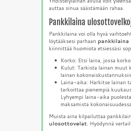
Yhdistelylainan avulla voit yleens
auttaa sinua säästämään rahaa.
Pankkilaina ulosottovelk
Pankkilaina voi olla hyvä vaihtoe
löytääksesi parhaan
pankkilaina
kiinnittää huomiota etsiessäsi so
Korko: Etsi laina, jossa korko
Kulut: Tarkista lainan muut 
lainan kokonaiskustannuksii
Laina-aika: Harkitse lainan t
tarkoittaa pienempiä kuukaus
Lyhyempi laina-aika puolest
maksamista kokonaisuudess
Muista aina kilpailuttaa pankkilain
ulosottovelat
. Hyödynnä vertail