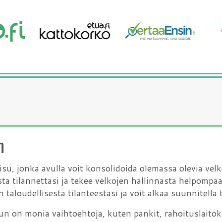
n
u, jonka avulla voit konsolidoida olemassa olevia velk
sta tilannettasi ja tekee velkojen hallinnasta helpompa
taloudellisesta tilanteestasi ja voit alkaa suunnitell
n on monia vaihtoehtoja, kuten pankit, rahoituslaitoks