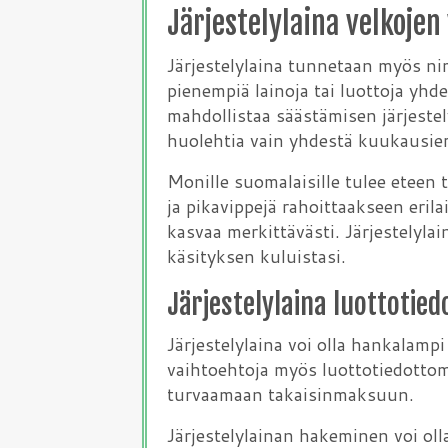
Järjestelylaina velkoje
Järjestelylaina tunnetaan myös nim
pienempiä lainoja tai luottoja yh
mahdollistaa säästämisen järjeste
huolehtia vain yhdestä kuukausier
Monille suomalaisille tulee eteen 
ja pikavippejä rahoittaakseen erila
kasvaa merkittävästi. Järjestelyla
käsityksen kuluistasi.
Järjestelylaina luottotie
Järjestelylaina voi olla hankalampi
vaihtoehtoja myös luottotiedottom
turvaamaan takaisinmaksuun.
Järjestelylainan hakeminen voi oll