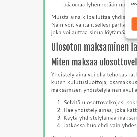
pääomaa lyhennetään nopeam
suo
Muista aina kilpailuttaa yhdistelyl
Näin voit valita itsellesi parhait
joka voi auttaa sinua löytämään p
Ulosoton maksaminen la
Miten maksaa ulosottove
Yhdistelylaina voi olla tehokas rat
kuten kulutusluottoja, osamaksuso
maksamisen yhdistelylainan avulla
Selvitä ulosottovelkojesi ko
Hae yhdistelylainaa, joka ka
Käytä yhdistelylainaa maksam
Jatkossa huolehdi vain yhdes