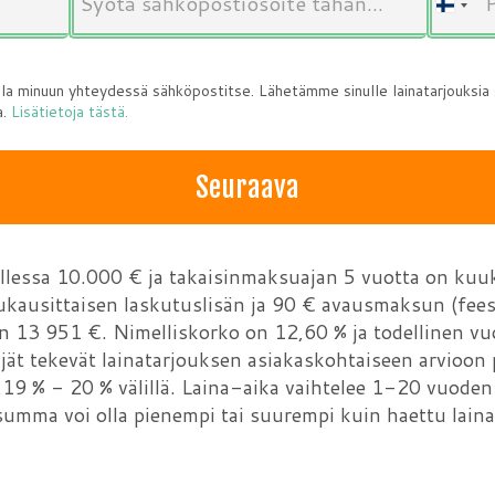
F
i
n
olla minuun yhteydessä sähköpostitse. Lähetämme sinulle lainatarjouksia
l
a.
Lisätietoja tästä.
a
n
d
Seuraava
+
3
5
llessa 10.000 € ja takaisinmaksuajan 5 vuotta on kuu
8
ukausittaisen laskutuslisän ja 90 € avausmaksun (fees
n 13 951 €. Nimelliskorko on 12,60 % ja todellinen v
jät tekevät lainatarjouksen asiakaskohtaiseen arvioon 
4,19 % - 20 % välillä. Laina-aika vaihtelee 1-20 vuode
asumma voi olla pienempi tai suurempi kuin haettu lai