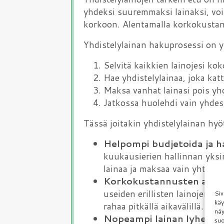
yhdeksi suuremmaksi lainaksi, voi
korkoon. Alentamalla korkokustann
Yhdistelylainan hakuprosessi on y
Selvitä kaikkien lainojesi k
Hae yhdistelylainaa, joka ka
Maksa vanhat lainasi pois yhd
Jatkossa huolehdi vain yhdes
Tässä joitakin yhdistelylainan hyö
Helpompi budjetoida ja ha
kuukausierien hallinnan yks
lainaa ja maksaa vain yhtä ku
Korkokustannusten alen
useiden erillisten lainojen 
Siv
käy
rahaa pitkällä aikavälillä.
näy
Nopeampi lainan lyhent
suo