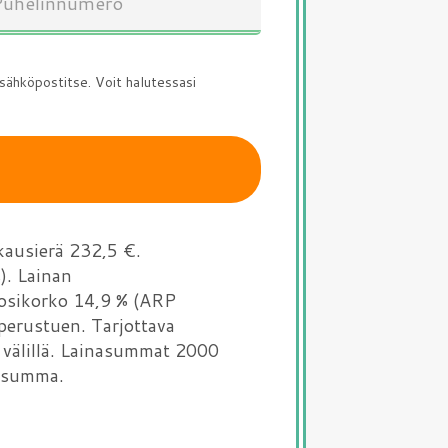
 sähköpostitse. Voit halutessasi
kausierä 232,5 €.
). Lainan
uosikorko 14,9 % (ARP
perustuen. Tarjottava
n välillä. Lainasummat 2000
nasumma.