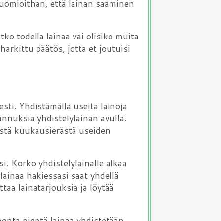
. Huomioithan, että lainan saaminen
tko todella lainaa vai olisiko muita
harkittu päätös, jotta et joutuisi
esti. Yhdistämällä useita lainoja
annuksia yhdistelylainan avulla.
estä kuukausierästä useiden
si. Korko yhdistelylainalle alkaa
lainaa hakiessasi saat yhdellä
ttaa lainatarjouksia ja löytää
onta pientä lainaa yhdistetään