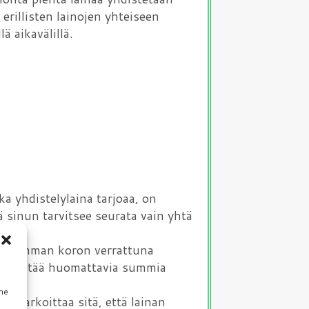
rillisten lainojen yhteiseen
 aikavälillä.
ka yhdistelylaina tarjoaa, on
ä sinun tarvitsee seurata vain yhtä
lhaisemman koron verrattuna
it säästää huomattavia summia
mme
i tarkoittaa sitä, että lainan