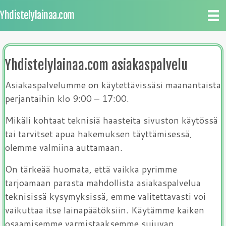
Yhdistelylainaa.com
Yhdistelylainaa.com asiakaspalvelu
Asiakaspalvelumme on käytettävissäsi maanantaista
perjantaihin klo 9:00 – 17:00.
Mikäli kohtaat teknisiä haasteita sivuston käytössä
tai tarvitset apua hakemuksen täyttämisessä,
olemme valmiina auttamaan.
On tärkeää huomata, että vaikka pyrimme
tarjoamaan parasta mahdollista asiakaspalvelua
teknisissä kysymyksissä, emme valitettavasti voi
vaikuttaa itse lainapäätöksiin. Käytämme kaiken
osaamisemme varmistaaksemme sujuvan