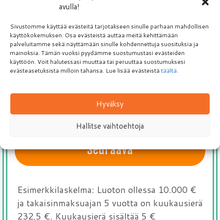
avulla!
Puhelinnumero
Sivustomme käyttää evästeitä tarjotakseen sinulle parhaan mahdollisen
käyttökokemuksen. Osa evästeistä auttaa meitä kehittämään
palveluitamme sekä näyttämään sinulle kohdennettuja suosituksia ja
F
mainoksia. Tämän vuoksi pyydämme suostumustasi evästeiden
i
käyttöön. Voit halutessasi muuttaa tai peruuttaa suostumuksesi
n
evästeasetuksista milloin tahansa. Lue lisää evästeistä
täältä
.
l
Kyllä kiitos! Yhdistelylainaa.com saa olla minuun
a
yhteydessä sähköpostitse. Lähetämme sinulle
n
Hyväksy
lainatarjouksia sähköpostitse. Voit halutessasi peruuttaa
d
viestit yhdellä napautuksella.
Lisätietoja tästä.
+
Hallitse vaihtoehtoja
3
5
8
Seuraava
Esimerkkilaskelma: Luoton ollessa 10.000 €
ja takaisinmaksuajan 5 vuotta on kuukausierä
232,5 €. Kuukausierä sisältää 5 €