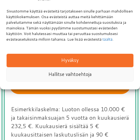
Puhelinnumero
Sivustomme käyttää evästeitä tarjotakseen sinulle parhaan mahdollisen
käyttökokemuksen. Osa evästeistä auttaa meitä kehittämään
F
palveluitamme sekä näyttämään sinulle kohdennettuja suosituksia ja
i
mainoksia. Tämän vuoksi pyydämme suostumustasi evästeiden
n
käyttöön. Voit halutessasi muuttaa tai peruuttaa suostumuksesi
l
evästeasetuksista milloin tahansa. Lue lisää evästeistä
täältä
.
Kyllä kiitos! Yhdistelylainaa.com saa olla minuun
a
yhteydessä sähköpostitse. Lähetämme sinulle
n
lainatarjouksia sähköpostitse. Voit halutessasi peruuttaa
d
Hyväksy
viestit yhdellä napautuksella.
Lisätietoja tästä.
+
3
Hallitse vaihtoehtoja
5
8
Seuraava
Esimerkkilaskelma: Luoton ollessa 10.000 €
ja takaisinmaksuajan 5 vuotta on kuukausierä
232,5 €. Kuukausierä sisältää 5 €
kuukausittaisen laskutuslisän ja 90 €