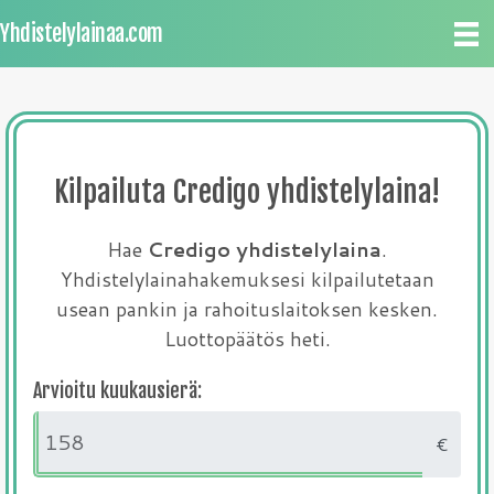
Yhdistelylainaa.com
Kilpailuta Credigo yhdistelylaina!
Hae
Credigo yhdistelylaina
.
Yhdistelylainahakemuksesi kilpailutetaan
usean pankin ja rahoituslaitoksen kesken.
Luottopäätös heti.
Arvioitu kuukausierä:
€